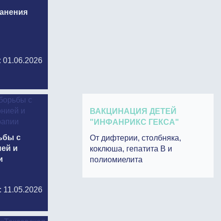
ранения
: 01.06.2026
ВАКЦИНАЦИЯ ДЕТЕЙ
"ИНФАНРИКС ГЕКСА"
ьбы с
От дифтерии, столбняка,
ей и
коклюша, гепатита В и
и
полиомиелита
: 11.05.2026