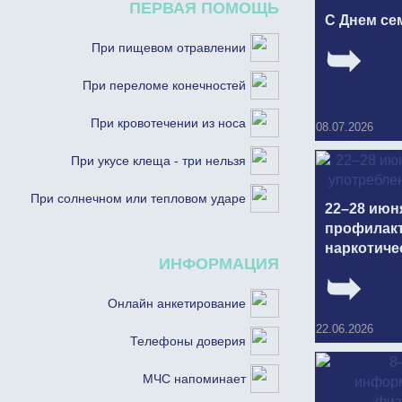
ПЕРВАЯ ПОМОЩЬ
С Днем се
При пищевом отравлении
При переломе конечностей
При кровотечении из носа
08.07.2026
При укусе клеща - три нельзя
При солнечном или тепловом ударе
22–28 июн
профилакт
наркотиче
ИНФОРМАЦИЯ
Онлайн анкетирование
22.06.2026
Телефоны доверия
МЧС напоминает