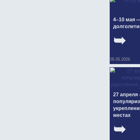
4–10 мая 
долголети
05.05.2026
27 апреля 
популяриз
укреплени
местах