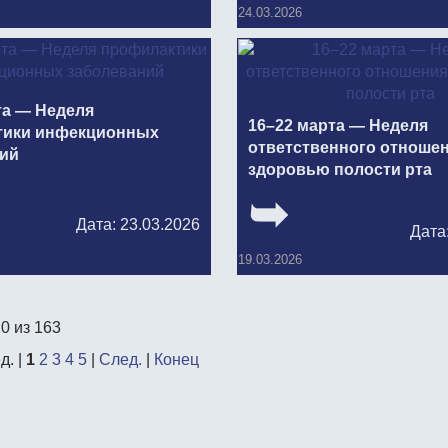
24.03.2026
та — Неделя
16–22 марта — Неделя
тики инфекционных
ответственного отношен
ий
здоровью полости рта
Дата: 23.03.2026
Дата
19.03.2026
20 из 163
д. |
1
2
3
4
5
|
След.
|
Конец