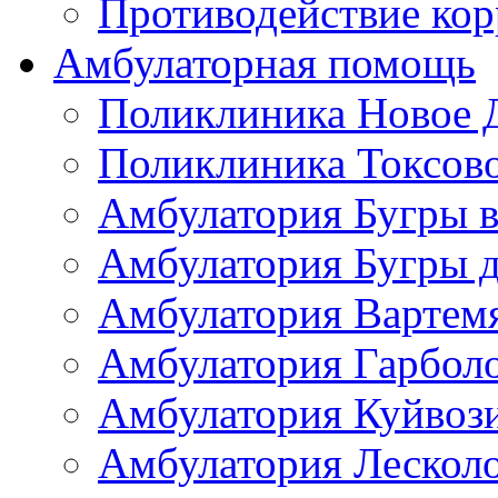
Противодействие ко
Амбулаторная помощь
Поликлиника Новое 
Поликлиника Токсов
Амбулатория Бугры в
Амбулатория Бугры д
Амбулатория Вартем
Амбулатория Гарбол
Амбулатория Куйвоз
Амбулатория Лескол