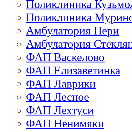
Поликлиника Кузьмо
Поликлиника Мурино
Амбулатория Пери
Амбулатория Стекля
ФАП Васкелово
ФАП Елизаветинка
ФАП Лаврики
ФАП Лесное
ФАП Лехтуси
ФАП Ненимяки