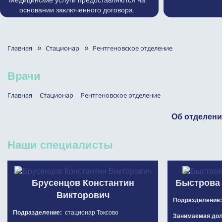
Медицинские услуги предоставляются на
основании заключенного договора.
Главная
»
Стационар
»
Рентгеновское отделение
Врачи
Главная
Стационар
Рентгеновское отделение
Об отделен
Наши специалисты
Брусенцов Константин
Быстрова 
Викторович
Подразделение
Подразделение:
стационар Токсово
Занимаемая до