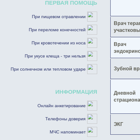
ПЕРВАЯ ПОМОЩЬ
При пищевом отравлении
Врач тера
При переломе конечностей
участков
При кровотечении из носа
Врач
эндокрин
При укусе клеща - три нельзя
Зубной вр
При солнечном или тепловом ударе
ИНФОРМАЦИЯ
Дневной
страцион
Онлайн анкетирование
Телефоны доверия
ЭКГ
МЧС напоминает