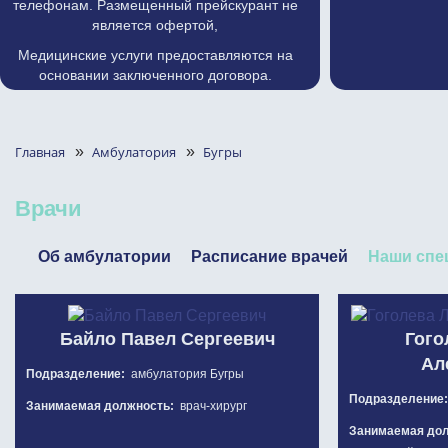
телефонам. Размещенный прейскурант не
является офертой,
Медицинские услуги предоставляются на
основании заключенного договора.
Главная
»
Амбулатория
»
Бугры
Врачи
Об амбулатории
Расписание врачей
Наши спе
Байло Павел Сергеевич
Гого
Ал
Подразделение:
амбулатория Бугры
Подразделение
Занимаемая должность:
врач-хирург
Занимаемая до