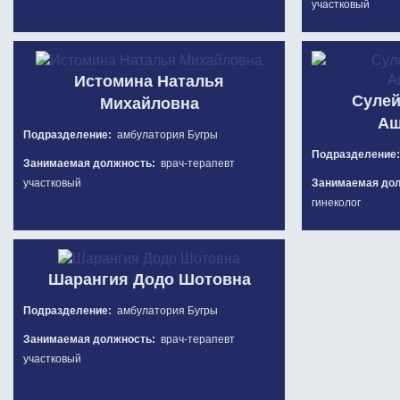
участковый
Истомина Наталья
Сулей
Михайловна
Аш
Подразделение:
амбулатория Бугры
Подразделение
Занимаемая должность:
врач-терапевт
участковый
Занимаемая до
гинеколог
Шарангия Додо Шотовна
Подразделение:
амбулатория Бугры
Занимаемая должность:
врач-терапевт
участковый