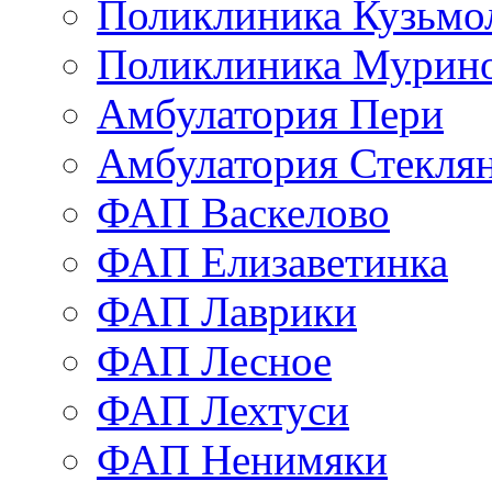
Поликлиника Кузьмо
Поликлиника Мурино
Амбулатория Пери
Амбулатория Стекля
ФАП Васкелово
ФАП Елизаветинка
ФАП Лаврики
ФАП Лесное
ФАП Лехтуси
ФАП Ненимяки