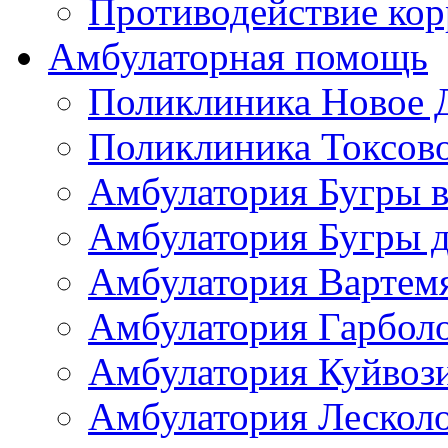
Противодействие ко
Амбулаторная помощь
Поликлиника Новое 
Поликлиника Токсов
Амбулатория Бугры в
Амбулатория Бугры д
Амбулатория Вартем
Амбулатория Гарбол
Амбулатория Куйвоз
Амбулатория Лескол