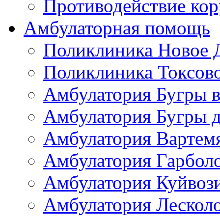
Противодействие ко
Амбулаторная помощь
Поликлиника Новое 
Поликлиника Токсов
Амбулатория Бугры в
Амбулатория Бугры д
Амбулатория Вартем
Амбулатория Гарбол
Амбулатория Куйвоз
Амбулатория Лескол