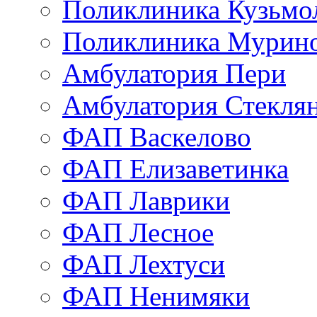
Поликлиника Кузьмо
Поликлиника Мурино
Амбулатория Пери
Амбулатория Стекля
ФАП Васкелово
ФАП Елизаветинка
ФАП Лаврики
ФАП Лесное
ФАП Лехтуси
ФАП Ненимяки