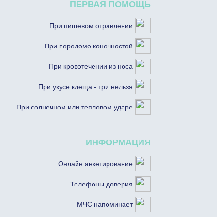
ПЕРВАЯ ПОМОЩЬ
При пищевом отравлении
При переломе конечностей
При кровотечении из носа
При укусе клеща - три нельзя
При солнечном или тепловом ударе
ИНФОРМАЦИЯ
Онлайн анкетирование
Телефоны доверия
МЧС напоминает