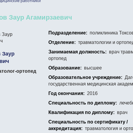
дицинские работники
ов Заур Агамирзаевич
Подразделение:
поликлиника Токсо
Отделение:
травматологии и ортопе
Занимаемая должность:
врач травм
 Заур
ортопед
вич
Образование:
высшее
атолог-ортопед
Образовательное учреждение:
Даг
государственная медицинская акаде
Год окончания:
2016
Специальность по диплому:
лечеб
Квалификация по диплому:
врач
Специальность по сертификату /
аккредитация:
травматология и орт