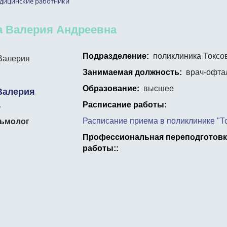
дицинские работники
а Валерия Андреевна
Подразделение:
поликлиника Токсо
Занимаемая должность:
врач-офта
Образование:
высшее
Валерия
а
Расписание работы:
Расписание приема в поликлинике "Т
ьмолог
Профессиональная переподготовк
работы::