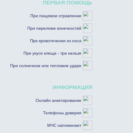
ПЕРВАЯ ПОМОЩЬ
При пищевом отравлении
При переломе конечностей
При кровотечении из носа
При укусе клеща - три нельзя
При солнечном или тепловом ударе
ИНФОРМАЦИЯ
Онлайн анкетирование
Телефоны доверия
МЧС напоминает