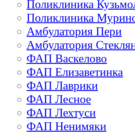
Поликлиника Кузьмо
Поликлиника Мурино
Амбулатория Пери
Амбулатория Стекля
ФАП Васкелово
ФАП Елизаветинка
ФАП Лаврики
ФАП Лесное
ФАП Лехтуси
ФАП Ненимяки