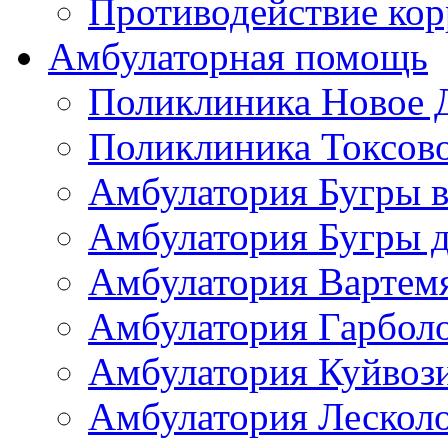
Противодействие ко
Амбулаторная помощь
Поликлиника Новое 
Поликлиника Токсов
Амбулатория Бугры в
Амбулатория Бугры д
Амбулатория Вартем
Амбулатория Гарбол
Амбулатория Куйвоз
Амбулатория Лескол