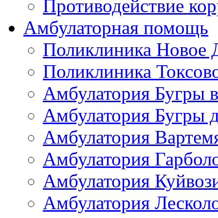
Противодействие ко
Амбулаторная помощь
Поликлиника Новое 
Поликлиника Токсов
Амбулатория Бугры в
Амбулатория Бугры д
Амбулатория Вартем
Амбулатория Гарбол
Амбулатория Куйвоз
Амбулатория Лескол