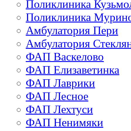
Поликлиника Кузьмо
Поликлиника Мурино
Амбулатория Пери
Амбулатория Стекля
ФАП Васкелово
ФАП Елизаветинка
ФАП Лаврики
ФАП Лесное
ФАП Лехтуси
ФАП Ненимяки