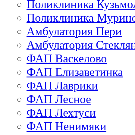
Поликлиника Кузьмо
Поликлиника Мурино
Амбулатория Пери
Амбулатория Стекля
ФАП Васкелово
ФАП Елизаветинка
ФАП Лаврики
ФАП Лесное
ФАП Лехтуси
ФАП Ненимяки