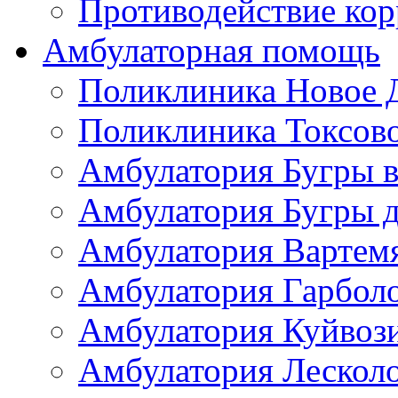
Противодействие ко
Амбулаторная помощь
Поликлиника Новое 
Поликлиника Токсов
Амбулатория Бугры в
Амбулатория Бугры д
Амбулатория Вартем
Амбулатория Гарбол
Амбулатория Куйвоз
Амбулатория Лескол