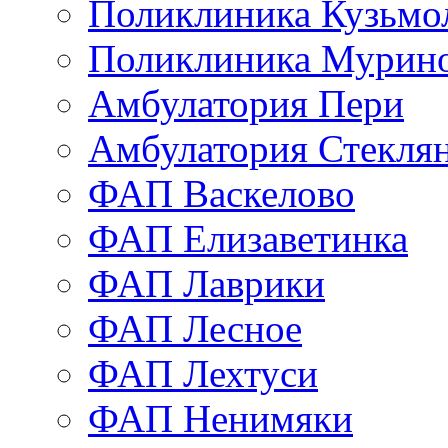
Поликлиника Кузьмо
Поликлиника Мурино
Амбулатория Пери
Амбулатория Стекля
ФАП Васкелово
ФАП Елизаветинка
ФАП Лаврики
ФАП Лесное
ФАП Лехтуси
ФАП Ненимяки