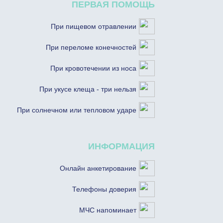
ПЕРВАЯ ПОМОЩЬ
При пищевом отравлении
При переломе конечностей
При кровотечении из носа
При укусе клеща - три нельзя
При солнечном или тепловом ударе
ИНФОРМАЦИЯ
Онлайн анкетирование
Телефоны доверия
МЧС напоминает