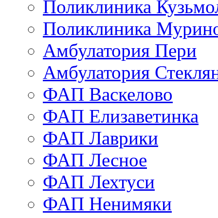
Поликлиника Кузьмо
Поликлиника Мурино
Амбулатория Пери
Амбулатория Стекля
ФАП Васкелово
ФАП Елизаветинка
ФАП Лаврики
ФАП Лесное
ФАП Лехтуси
ФАП Ненимяки