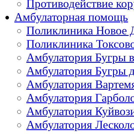
Противодействие ко
Амбулаторная помощь
Поликлиника Новое 
Поликлиника Токсов
Амбулатория Бугры в
Амбулатория Бугры д
Амбулатория Вартем
Амбулатория Гарбол
Амбулатория Куйвоз
Амбулатория Лескол