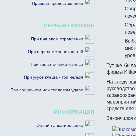
Правила предоставления
Совр
лече
Обра
ПЕРВАЯ ПОМОЩЬ
пове
При пищевом отравлении
Выбо
мног
При переломе конечностей
уров
При кровотечении из носа
Тут же была
фирмы Kiilto
При укусе клеща - три нельзя
На следующи
руководст
При солнечном или тепловом ударе
здравоохр
мероприятий
средств для
ИНФОРМАЦИЯ
Закончился 
Онлайн анкетирование