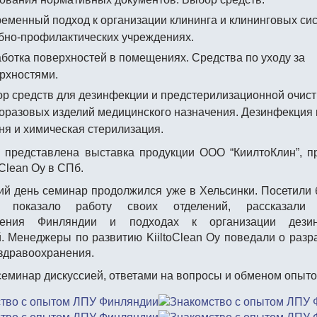
еменный подход к организации клининга и клининговых сис
бно-профилактических учреждениях.
ботка поверхностей в помещениях. Средства по уходу за
рхностями.
р средств для дезинфекции и предстерилизационной очист
оразовых изделий медицинского назначения. Дезинфекция
ня и химическая стерилизация.
 представлена выставка продукции ООО “КиилтоКлин”, п
Clean Oy в СПб.
й день семинар продолжился уже в Хельсинки. Посетили б
во показало работу своих отделений, рассказали
анения Финляндии и подходах к организации дезин
. Менеджеры по развитию KiiltoClean Oy поведали о разр
 здравоохранения.
семинар дискуссией, ответами на вопросы и обменом опыто