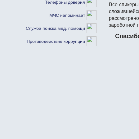
Телефоны доверия
Все спикеры
сложившей
МЧС напоминает
рассмотрен
зароботной 
Служба поиска мед. помощи
Спасиб
Противодействие коррупции