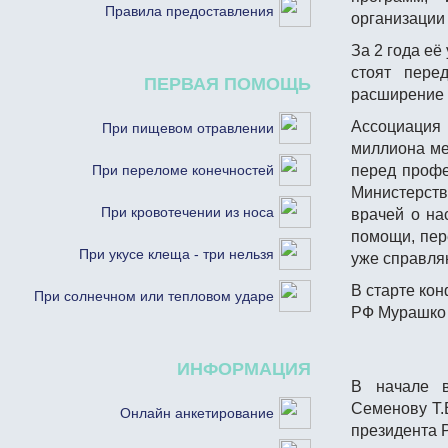
Правила предоставления
организации
За 2 года её
стоят пере
ПЕРВАЯ ПОМОЩЬ
расширение 
Ассоциация 
При пищевом отравлении
миллиона ме
При переломе конечностей
перед профе
Министерст
При кровотечении из носа
врачей о на
помощи, пер
При укусе клеща - три нельзя
уже справля
В старте ко
При солнечном или тепловом ударе
РФ Мурашко 
ИНФОРМАЦИЯ
В начале в
Семенову Т.
Онлайн анкетирование
президента