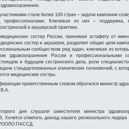
 здравоохранения.
 участниками стали более 100 стран – задачи кампании созв
д профессионалами. Ключевая из них – поддержка, 
сестринской и акушерской практики.
медицинских сестер России, принимая эстафету от име
дицинских сестер и акушерок, разделяет общие цели кампа
ссиональным сообществом ряд задач, ключевая из которы
вом здравоохранения России и профессиональными с
стоящем и будущем сестринского дела, роли специалисто
едаче стандартизованных клинических полномочий, с кото
ются медицинские сестры.
нференции приветственным словом обратился министр здр
В.А.
торого дня слушали заместителя министра здравоо
В. Хочется отметить доклад нашего регионального лидера Г
 РООЛО ПАССД.